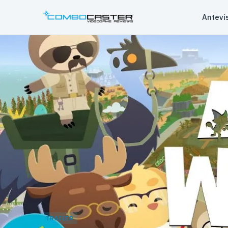
Saltar
Antevi
para
o
conteúdo
TRAILER