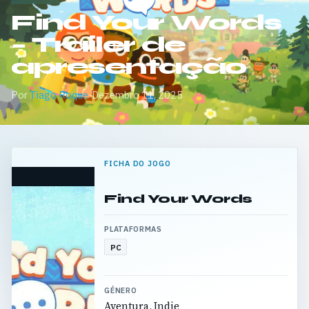
Find Your Words
– Trailer de
apresentação
Por
Tiago Roque
·
Dezembro 11, 2025
FICHA DO JOGO
Find Your Words
PLATAFORMAS
PC
GÉNERO
Aventura, Indie