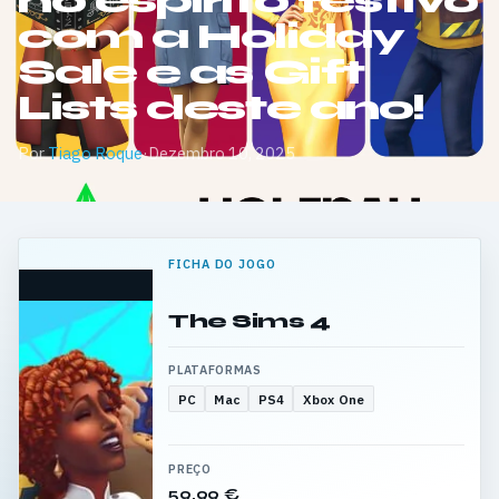
no espírito festivo
com a Holiday
Sale e as Gift
Lists deste ano!
Por
Tiago Roque
·
Dezembro 10, 2025
FICHA DO JOGO
The Sims 4
PLATAFORMAS
PC
Mac
PS4
Xbox One
PREÇO
59,99 €