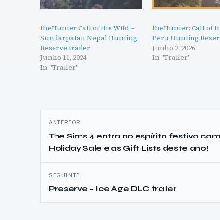
theHunter Call of the Wild –
theHunter: Call of t
Sundarpatan Nepal Hunting
Peru Hunting Reserv
Reserve trailer
Junho 2, 2026
Junho 11, 2024
In "Trailer"
In "Trailer"
Navegação
ANTERIOR
de
The Sims 4 entra no espírito festivo com
Holiday Sale e as Gift Lists deste ano!
artigos
SEGUINTE
Preserve – Ice Age DLC trailer