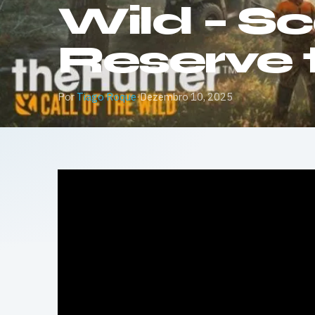
Wild – S
Reserve t
Por
Tiago Roque
·
Dezembro 10, 2025