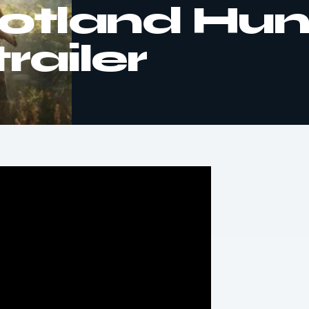
cotland Hun
railer