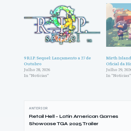
9 R.I.P. Sequel: Lançamento a 27 de
Mirth Island
Outubro
Oficial da Hi
Julho 28, 2026
Julho 29, 202
In "Notícias"
In "Notícias
Navegação
ANTERIOR
de
Retail Hell – Latin American Games
Showcase TGA 2025 Trailer
artigos