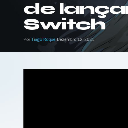
de lanç
Switch
Por
Tiago Roque
·
Dezembro 12, 2025