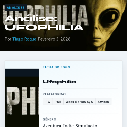
ANÁLISES
Análise:
UFOPHILIA
Por
Tiago Roque
·
Fevereiro 3, 2026
FICHA DO JOGO
Ufophilia
PLATAFORMAS
PC
PS5
Xbox Series X/S
Switch
GÉNERO
Aventura, Indie, Simulação