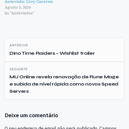
Antevisão: Cozy Caravan
Agosto 5, 2024
In "Antevisões"
Navegação
ANTERIOR
de
Dino Time Raiders – Wishlist trailer
artigos
SEGUINTE
MU Online revela renovação de Rune Mage
e subida de nível rápida como novos Speed
Servers
Deixe um comentário
O seu endereço de email não será publicado.
Campos