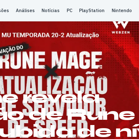
sões
Análises
Notícias
PC
PlayStation
Nintendo
e revela
ão de Rune
ubida de ní