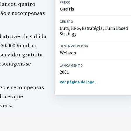
 lançou quatro
PREÇO
Grátis
são e recompensas
GÉNERO
Luta, RPG, Estratégia, Turn Based
Strategy
 através de subida
350.000 Ruud ao
DESENVOLVEDOR
Webzen
 servidor gratuita
rsonagens se
LANÇAMENTO
2001
Ver página do jogo
→
ogo e recompensas
dores que
vers.