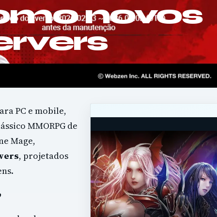
como novos
rvers
ara PC e mobile,
clássico MMORPG de
ne Mage,
vers
, projetados
ens.
o