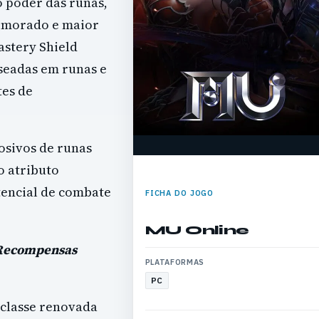
 poder das runas,
imorado e maior
stery Shield
seadas em runas e
es de
osivos de runas
o atributo
tencial de combate
FICHA DO JOGO
MU Online
 Recompensas
PLATAFORMAS
PC
 classe renovada