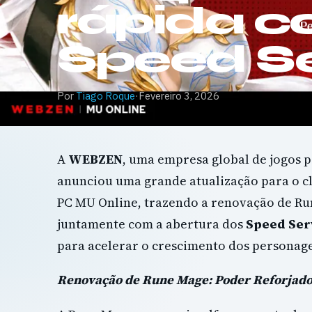
rápida 
Speed Se
Por
Tiago Roque
·
Fevereiro 3, 2026
A
WEBZEN
, uma empresa global de jogos p
anunciou uma grande atualização para o 
PC MU Online, trazendo a renovação de Ru
juntamente com a abertura dos
Speed Ser
para acelerar o crescimento dos personag
Renovação de Rune Mage: Poder Reforjad