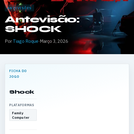
ANTEVISÕES
Antevisão:
SHOCK
Por
Tiago Roque
·
Março 3, 2026
FICHA DO
JOGO
Shock
PLATAFORMAS
Family
Computer