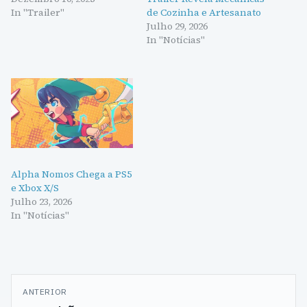
In "Trailer"
de Cozinha e Artesanato
Julho 29, 2026
In "Notícias"
Alpha Nomos Chega a PS5
e Xbox X/S
Julho 23, 2026
In "Notícias"
Navegação
ANTERIOR