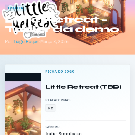
TRAILER
Little Retreat –
Trailer da demo
Por
Tiago Roque
·
Março 3, 2026
FICHA DO JOGO
Little Retreat (TBD)
PLATAFORMAS
PC
GÉNERO
Indie, Simulação