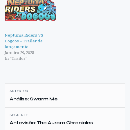
Neptunia Riders VS
Dogoos – Trailer de
lançamento
Janeiro 29, 2025
In "Trailer"
Navegação
ANTERIOR
de
Análise: Swarm Me
artigos
SEGUINTE
Antevisão: The Aurora Chronicles