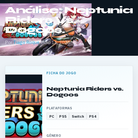
Análise: Neptunia
Riders Vs.
Dogoos.
Por
Tiago Roque
·
Maio 16, 2026
FICHA DO JOGO
Neptunia Riders vs.
Dogoos
PLATAFORMAS
PC
PS5
Switch
PS4
GÉNERO