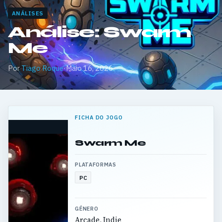
ANÁLISES
Análise: Swarm
Me
Por
Tiago Roque
·
Maio 16, 2026
FICHA DO JOGO
Swarm Me
PLATAFORMAS
PC
GÉNERO
Arcade, Indie