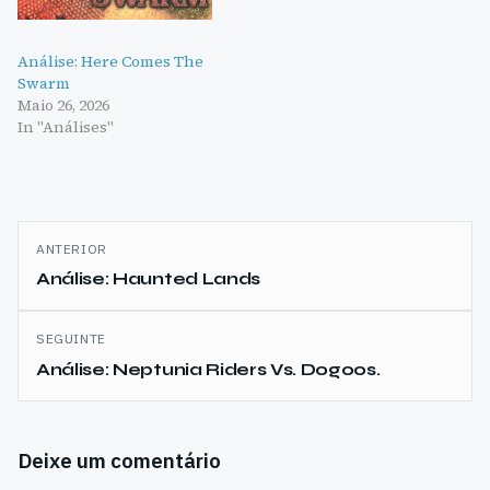
Análise: Here Comes The
Swarm
Maio 26, 2026
In "Análises"
Navegação
ANTERIOR
de
Análise: Haunted Lands
artigos
SEGUINTE
Análise: Neptunia Riders Vs. Dogoos.
Deixe um comentário