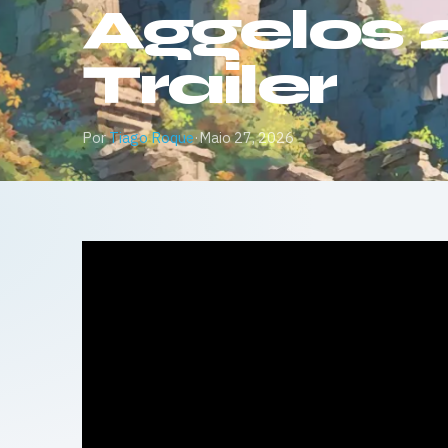
Aggelos 
Trailer
Por
Tiago Roque
·
Maio 27, 2026