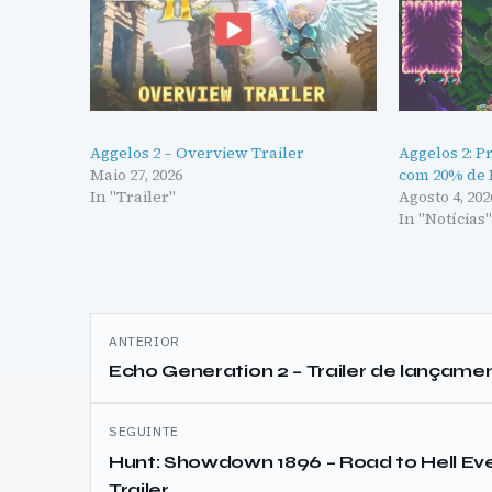
Aggelos 2 – Overview Trailer
Aggelos 2: P
Maio 27, 2026
com 20% de 
In "Trailer"
Agosto 4, 202
In "Notícias
Navegação
ANTERIOR
de
Echo Generation 2 – Trailer de lançame
artigos
SEGUINTE
Hunt: Showdown 1896 – Road to Hell Ev
Trailer