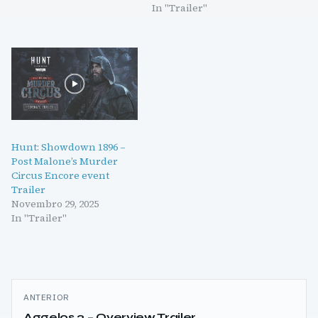
In "Trailer"
Hunt: Showdown 1896 –
Post Malone’s Murder
Circus Encore event
Trailer
Novembro 29, 2025
In "Trailer"
Navegação
ANTERIOR
de
Aggelos 2 – Overview Trailer