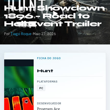
Hunt: Showdown
1896 – Road to
Hell Event Trailer
Por
Tiago Roque
·
Maio 27, 2026
FICHA DO JOGO
Hunt
PLATAFORMAS
PC
DESENVOLVEDOR
Program Ace