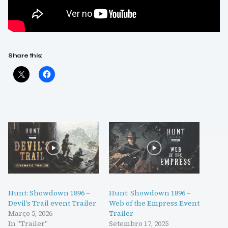
Share this:
Hunt: Showdown 1896 –
Hunt: Showdown 1896 –
Devil’s Trail event Trailer
Web of the Empress Event
Março 5, 2026
Trailer
In "Trailer"
Setembro 17, 2025