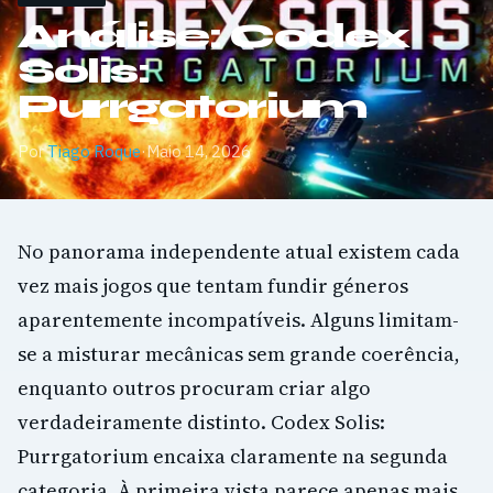
Análise: Codex
Solis:
Purrgatorium
Por
Tiago Roque
·
Maio 14, 2026
No panorama independente atual existem cada
vez mais jogos que tentam fundir géneros
aparentemente incompatíveis. Alguns limitam-
se a misturar mecânicas sem grande coerência,
enquanto outros procuram criar algo
verdadeiramente distinto. Codex Solis:
Purrgatorium encaixa claramente na segunda
categoria. À primeira vista parece apenas mais