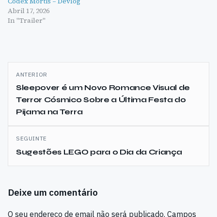
Codex Mortis – Devlog
Abril 17, 2026
In "Trailer"
Navegação
ANTERIOR
de
Sleepover é um Novo Romance Visual de
Terror Cósmico Sobre a Última Festa do
artigos
Pijama na Terra
SEGUINTE
Sugestões LEGO para o Dia da Criança
Deixe um comentário
O seu endereço de email não será publicado.
Campos