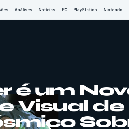
sões
Análises
Notícias
PC
PlayStation
Nintendo
r é um Nov
 Visual de
ósmico Sob