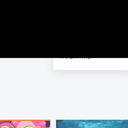
GÉNERO
Indie, Disparos, Simulação
DESENVOLVEDOR
JarthGames
LANÇAMENTO
2019
Ver página do jogo
→