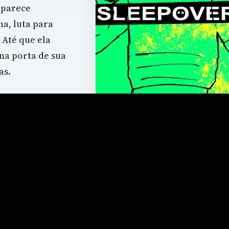
aparece
a, luta para
Até que ela
na porta de sua
as.
FICHA DO JOGO
Sleepover
PLATAFORMAS
PC