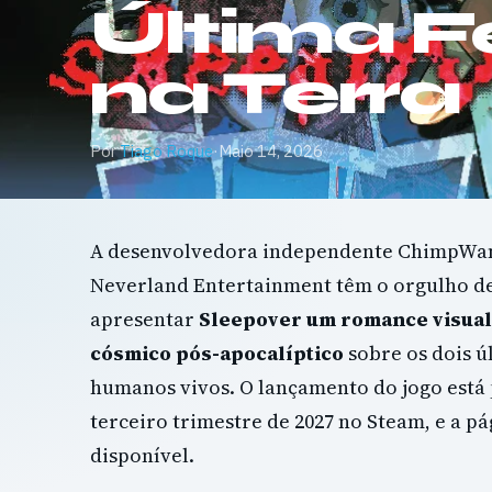
Última F
na Terra
Por
Tiago Roque
·
Maio 14, 2026
A desenvolvedora independente ChimpWam
Neverland Entertainment têm o orgulho d
apresentar
Sleepover um romance visual
cósmico pós-apocalíptico
sobre os dois ú
humanos vivos. O lançamento do jogo está 
terceiro trimestre de 2027 no Steam, e a pág
disponível.