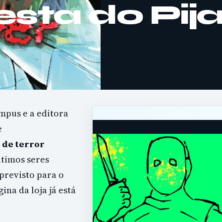
esta do Pi
pus e a editora
e
 de terror
ltimos seres
previsto para o
ina da loja já está