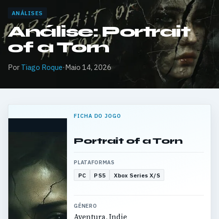
ANÁLISES
Análise: Portrait
of a Torn
Por
Tiago Roque
·
Maio 14, 2026
FICHA DO JOGO
Portrait of a Torn
PLATAFORMAS
PC
PS5
Xbox Series X/S
GÉNERO
Aventura, Indie