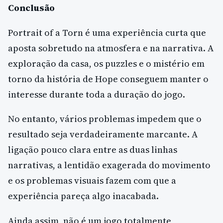
Conclusão
Portrait of a Torn é uma experiência curta que
aposta sobretudo na atmosfera e na narrativa. A
exploração da casa, os puzzles e o mistério em
torno da história de Hope conseguem manter o
interesse durante toda a duração do jogo.
No entanto, vários problemas impedem que o
resultado seja verdadeiramente marcante. A
ligação pouco clara entre as duas linhas
narrativas, a lentidão exagerada do movimento
e os problemas visuais fazem com que a
experiência pareça algo inacabada.
Ainda assim, não é um jogo totalmente