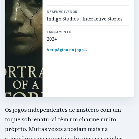
DESENVOLVEDOR
Indigo Studios - Interactive Stories
LANÇAMENTO
2024
Ver página do jogo
→
Os jogos independentes de mistério com um
toque sobrenatural têm um charme muito
próprio. Muitas vezes apostam mais na
atmosfera e na narrativa do que em grandes