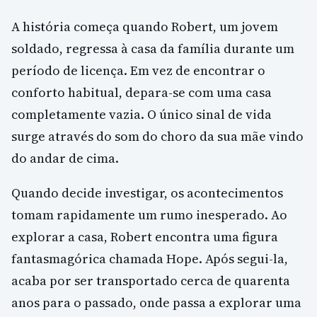
A história começa quando Robert, um jovem
soldado, regressa à casa da família durante um
período de licença. Em vez de encontrar o
conforto habitual, depara-se com uma casa
completamente vazia. O único sinal de vida
surge através do som do choro da sua mãe vindo
do andar de cima.
Quando decide investigar, os acontecimentos
tomam rapidamente um rumo inesperado. Ao
explorar a casa, Robert encontra uma figura
fantasmagórica chamada Hope. Após segui-la,
acaba por ser transportado cerca de quarenta
anos para o passado, onde passa a explorar uma