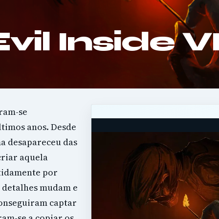
Evil Inside 
aram-se
ltimos anos. Desde
ma desapareceu das
criar aquela
tidamente por
 detalhes mudam e
conseguiram captar
ram-se a copiar os