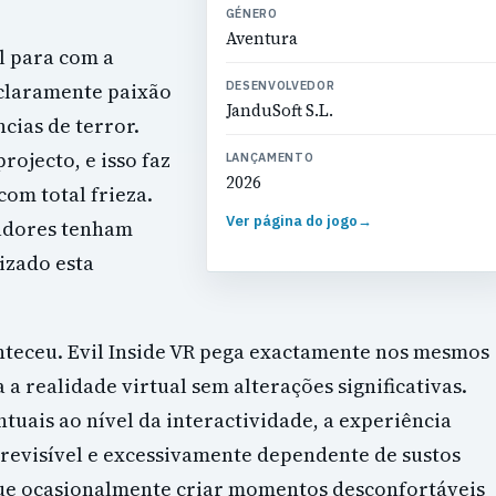
GÉNERO
Aventura
l para com a
 claramente paixão
DESENVOLVEDOR
JanduSoft S.L.
cias de terror.
rojecto, e isso faz
LANÇAMENTO
2026
com total frieza.
Ver página do jogo
→
iadores tenham
izado esta
nteceu. Evil Inside VR pega exactamente nos mesmos
a realidade virtual sem alterações significativas.
uais ao nível da interactividade, a experiência
revisível e excessivamente dependente de sustos
gue ocasionalmente criar momentos desconfortáveis