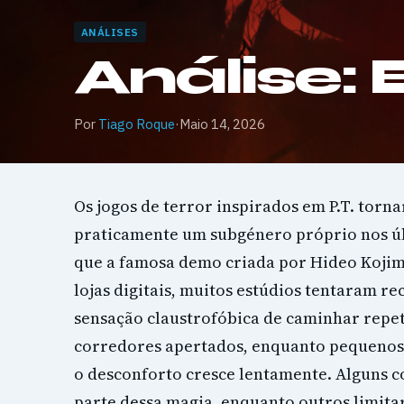
ANÁLISES
Análise: 
Por
Tiago Roque
·
Maio 14, 2026
Os jogos de terror inspirados em P.T. torn
praticamente um subgénero próprio nos ú
que a famosa demo criada por Hideo Koji
lojas digitais, muitos estúdios tentaram re
sensação claustrofóbica de caminhar repe
corredores apertados, enquanto pequenos
o desconforto cresce lentamente. Alguns 
parte dessa magia, enquanto outros limita