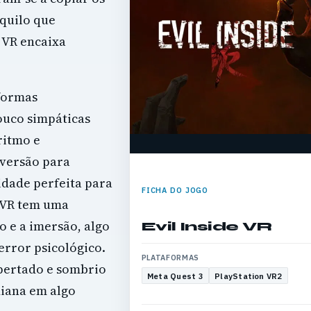
quilo que
e VR encaixa
formas
pouco simpáticas
ritmo e
 versão para
idade perfeita para
FICHA DO JOGO
o VR tem uma
o e a imersão, algo
Evil Inside VR
error psicológico.
PLATAFORMAS
apertado e sombrio
Meta Quest 3
PlayStation VR2
iana em algo