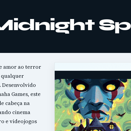
Midnight Sp
e amor ao terror
 qualquer
. Desenvolvido
haha Games, este
de cabeça na
urando cinema
tro e videojogos
.