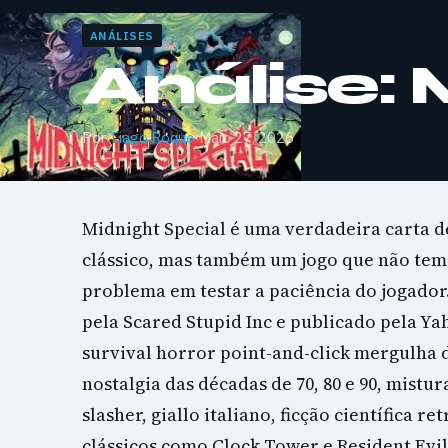
ANÁLISES
Análise: 
Por
Tiago Roque
·
Maio 27, 2026
Midnight Special é uma verdadeira carta d
clássico, mas também um jogo que não tem
problema em testar a paciência do jogador
pela Scared Stupid Inc e publicado pela Ya
survival horror point-and-click mergulha 
nostalgia das décadas de 70, 80 e 90, mist
slasher, giallo italiano, ficção científica re
clássicos como Clock Tower e Resident Evil