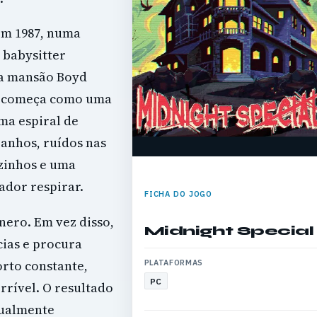
 em 1987, numa
 babysitter
da mansão Boyd
e começa como uma
ma espiral de
ranhos, ruídos nas
zinhos e uma
ador respirar.
FICHA DO JOGO
nero. Em vez disso,
Midnight Special
cias e procura
orto constante,
PLATAFORMAS
PC
rível. O resultado
sualmente