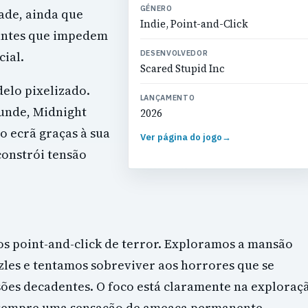
GÉNERO
ade, ainda que
Indie, Point-and-Click
antes que impedem
cial.
DESENVOLVEDOR
Scared Stupid Inc
delo pixelizado.
LANÇAMENTO
unde, Midnight
2026
o ecrã graças à sua
Ver página do jogo
→
constrói tensão
dos point-and-click de terror. Exploramos a mansão
les e tentamos sobreviver aos horrores que se
ões decadentes. O foco está claramente na exploraç
a sempre uma sensação de ameaça permanente.