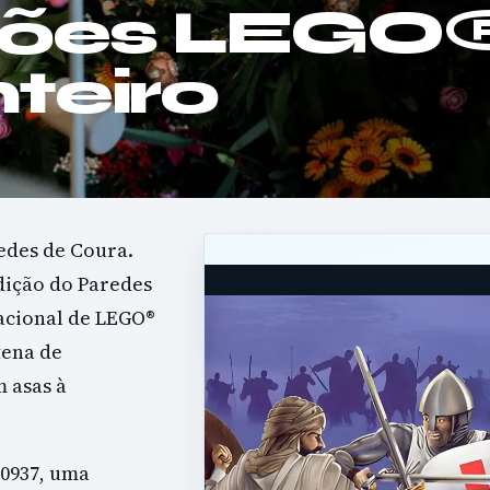
ções LEGO
teiro
edes de Coura.
edição do Paredes
acional de LEGO®
tena de
 asas à
0937, uma