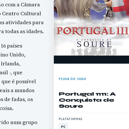
ão com a Câmara
o Centro Cultural
as atividades para
ra todas as idades.
 16 países
eino Unido,
 Irlanda,
sil -, que
FICHA DO JOGO
 que é possível
reais a mundos
Portugal 1111: A
s de fadas, os
Conquista de
Soure
coisa.
PLATAFORMAS
erido num grupo
PC