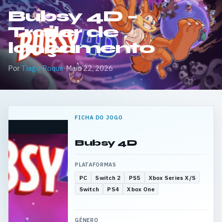
Bubsy 4D –
Trailer de
lançamento
Por
Tiago Roque
·
Maio 22, 2026
FICHA DO JOGO
Bubsy 4D
PLATAFORMAS
PC
Switch 2
PS5
Xbox Series X/S
Switch
PS4
Xbox One
GÉNERO