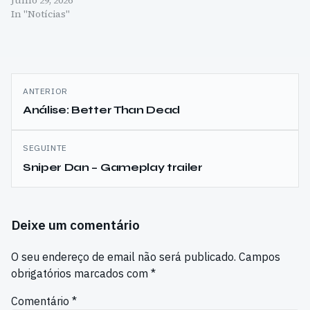
In "Notícias"
Navegação
ANTERIOR
de
Análise: Better Than Dead
artigos
SEGUINTE
Sniper Dan – Gameplay trailer
Deixe um comentário
O seu endereço de email não será publicado.
Campos
obrigatórios marcados com
*
Comentário
*