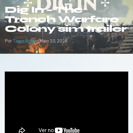
Dig In – The
Trench Warfare
Colony sim trailer
Por
Tiago Roque
·
Maio 10, 2026