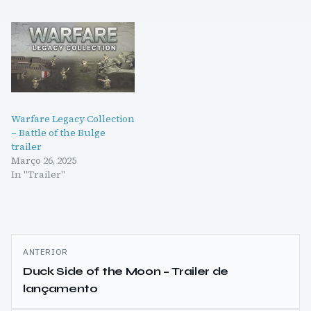
Warfare Legacy Collection
– Battle of the Bulge
trailer
Março 26, 2025
In "Trailer"
Navegação
ANTERIOR
de
Duck Side of the Moon – Trailer de
lançamento
artigos