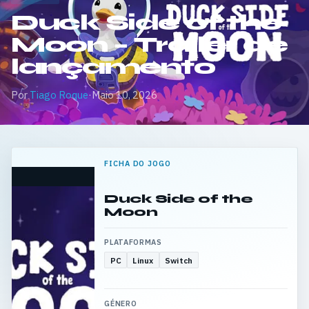
Duck Side of the
Moon – Trailer de
lançamento
Por
Tiago Roque
·
Maio 10, 2026
FICHA DO JOGO
Duck Side of the
Moon
PLATAFORMAS
PC
Linux
Switch
GÉNERO