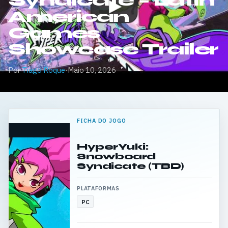
Syndicate – Latin
American
Games
Showcase Trailer
Por
Tiago Roque
·
Maio 10, 2026
FICHA DO JOGO
HyperYuki:
Snowboard
Syndicate (TBD)
PLATAFORMAS
PC