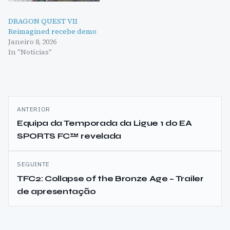
DRAGON QUEST VII
Reimagined recebe demo
Janeiro 8, 2026
In "Notícias"
Navegação
ANTERIOR
de
Equipa da Temporada da Ligue 1 do EA
SPORTS FC™ revelada
artigos
SEGUINTE
TFC2: Collapse of the Bronze Age – Trailer
de apresentação