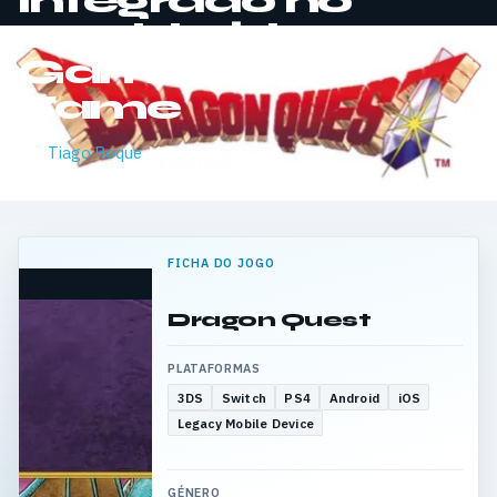
integrado no
World Video
Game Hall of
Fame
Por
Tiago Roque
·
Maio 11, 2026
FICHA DO JOGO
Dragon Quest
PLATAFORMAS
3DS
Switch
PS4
Android
iOS
Legacy Mobile Device
GÉNERO