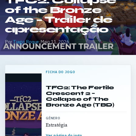
TFC2: Collapse
of the Bronze
Age – Trailer de
apresentação
Por
Tiago Roque
·
Maio 11, 2026
FICHA DO JOGO
TFC2: The Fertile
Crescent 2 –
Collapse of The
Bronze Age (TBD)
GÉNERO
Estratégia
Ver página do jogo
→