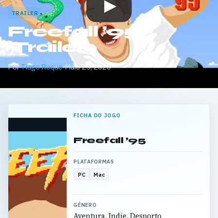
TRAILER
Freefall ’95 –
Trailer
Por
Tiago Roque
·
Maio 25, 2026
FICHA DO JOGO
Freefall ’95
PLATAFORMAS
PC
Mac
GÉNERO
Aventura, Indie, Desporto