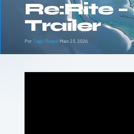
Re:Rite 
Trailer
Por
Tiago Roque
·
Maio 25, 2026