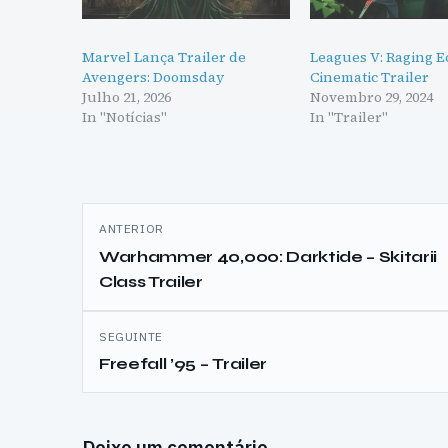
Marvel Lança Trailer de
Leagues V: Raging E
Avengers: Doomsday
Cinematic Trailer
Julho 21, 2026
Novembro 29, 2024
In "Notícias"
In "Trailer"
Navegação
ANTERIOR
de
Warhammer 40,000: Darktide – Skitarii
Class Trailer
artigos
SEGUINTE
Freefall ’95 – Trailer
Deixe um comentário