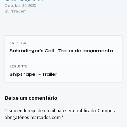
Outubro 30, 2023
In "Trailer"
Navegação
ANTERIOR
de
Schrödinger’s Call – Trailer de lançamento
artigos
SEGUINTE
Shipshaper – Trailer
Deixe um comentário
O seu endereço de email não será publicado.
Campos
obrigatórios marcados com
*