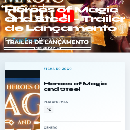
Heroes of Magic
and Steel – Trailer
de Lançamento
Por
Tiago Roque
·
Maio 28, 2026
FICHA DO JOGO
Heroes of Magic
and Steel
PLATAFORMAS
PC
GÉNERO