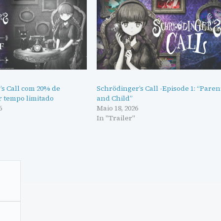
’s Call com 20% de
Schrödinger’s Call -Episode 1: “Paren
r tempo limitado
and Child”
6
Maio 18, 2026
"
In "Trailer"