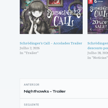
Schrödinger’s Call – Accolades Trailer
Schrödinger
Julho 2, 2026
desconto po
In "Trailer"
Julho 28, 202
In "Notícias
Navegação
ANTERIOR
de
Nighthawks – Trailer
artigos
SEGUINTE