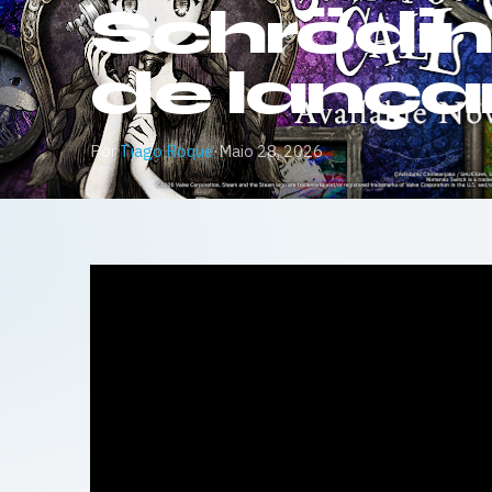
Schröding
de lanç
Por
Tiago Roque
·
Maio 28, 2026