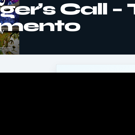
er’s Call – 
amento