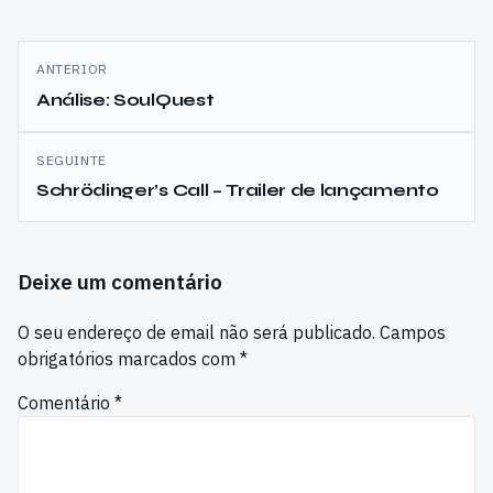
Navegação
ANTERIOR
de
Análise: SoulQuest
artigos
SEGUINTE
Schrödinger’s Call – Trailer de lançamento
Deixe um comentário
O seu endereço de email não será publicado.
Campos
obrigatórios marcados com
*
Comentário
*