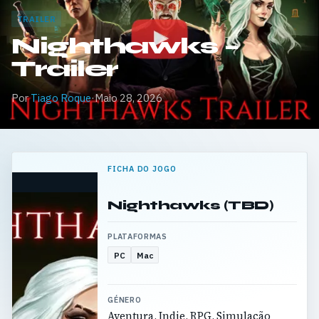
TRAILER
Nighthawks –
Trailer
Por
Tiago Roque
·
Maio 28, 2026
FICHA DO JOGO
Nighthawks (TBD)
PLATAFORMAS
PC
Mac
GÉNERO
Aventura, Indie, RPG, Simulação