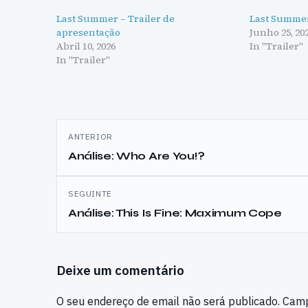
Last Summer – Trailer de
Last Summer 
apresentação
Junho 25, 20
Abril 10, 2026
In "Trailer"
In "Trailer"
Navegação
ANTERIOR
de
Análise: Who Are You!?
artigos
SEGUINTE
Análise: This Is Fine: Maximum Cope
Deixe um comentário
O seu endereço de email não será publicado.
Camp