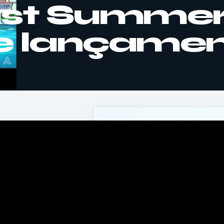
ast Summer
de lançame