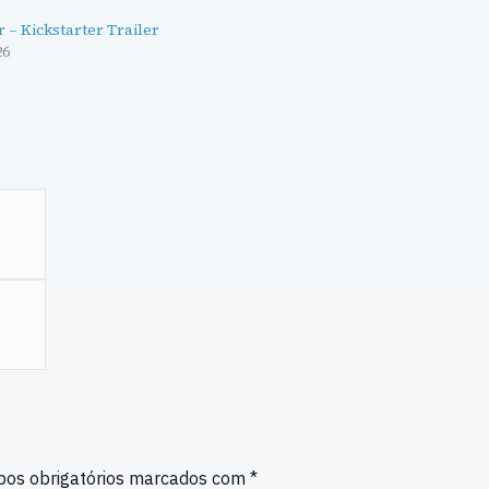
– Kickstarter Trailer
26
os obrigatórios marcados com
*