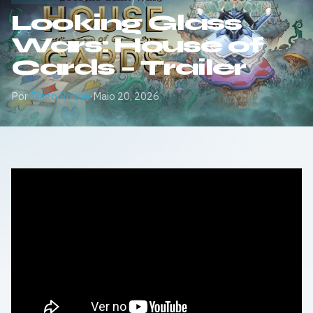
Looking Glass
Wars: House of
Cards – Trailer
Por
Tiago Roque
·
Maio 20, 2026