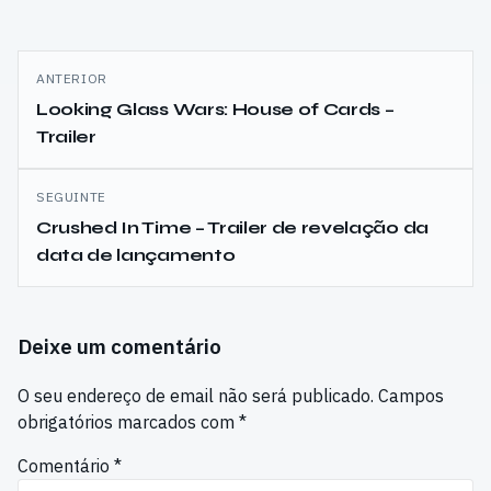
Navegação
ANTERIOR
de
Looking Glass Wars: House of Cards –
Trailer
artigos
SEGUINTE
Crushed In Time – Trailer de revelação da
data de lançamento
Deixe um comentário
O seu endereço de email não será publicado.
Campos
obrigatórios marcados com
*
Comentário
*