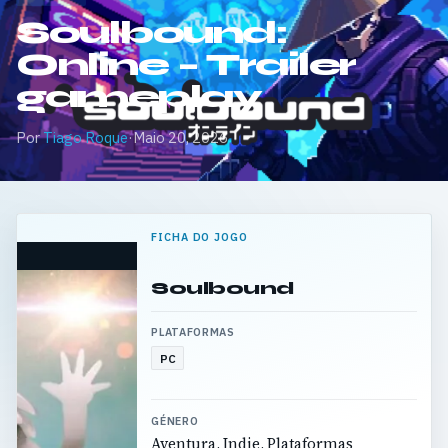
Soulbound:
Online – Trailer
gameplay
Por
Tiago Roque
·
Maio 20, 2026
FICHA DO JOGO
Soulbound
PLATAFORMAS
PC
GÉNERO
Aventura, Indie, Plataformas