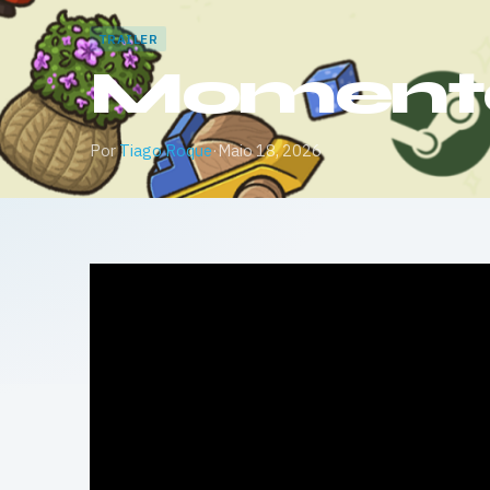
TRAILER
Momento 
Por
Tiago Roque
·
Maio 18, 2026