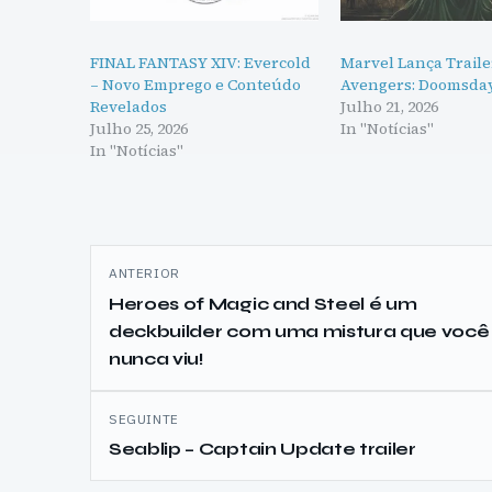
FINAL FANTASY XIV: Evercold
Marvel Lança Traile
– Novo Emprego e Conteúdo
Avengers: Doomsda
Revelados
Julho 21, 2026
Julho 25, 2026
In "Notícias"
In "Notícias"
Navegação
ANTERIOR
de
Heroes of Magic and Steel é um
deckbuilder com uma mistura que você
artigos
nunca viu!
SEGUINTE
Seablip – Captain Update trailer