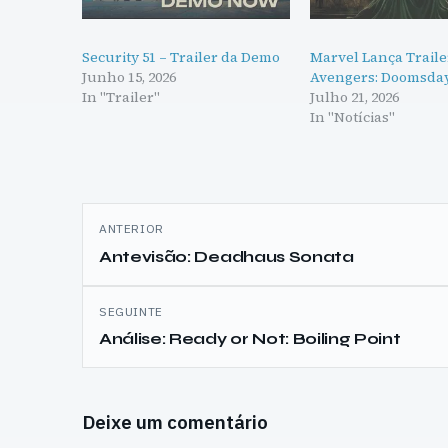
Security 51 – Trailer da Demo
Marvel Lança Traile
Junho 15, 2026
Avengers: Doomsda
In "Trailer"
Julho 21, 2026
In "Notícias"
Navegação
ANTERIOR
de
Antevisão: Deadhaus Sonata
artigos
SEGUINTE
Análise: Ready or Not: Boiling Point
Deixe um comentário