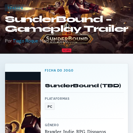
TRAILER
SunderBound –
Gameplay Trailer
Por
Tiago Roque
·
Maio 20, 2026
FICHA DO JOGO
SunderBound (TBD)
PLATAFORMAS
PC
GÉNERO
Brawler, Indie, RPG, Disparos