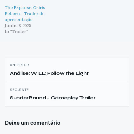
The Expanse: Osiris
Reborn – Trailer de
apresentação
Junho 8, 2025
In "Trailer"
Navegação
ANTERIOR
de
Análise: WILL: Follow the Light
artigos
SEGUINTE
SunderBound – Gameplay Trailer
Deixe um comentário