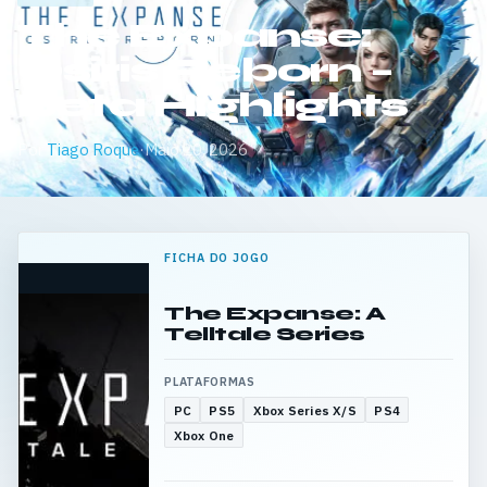
The Expanse:
Osiris Reborn –
Beta Highlights
Por
Tiago Roque
·
Maio 20, 2026
FICHA DO JOGO
The Expanse: A
Telltale Series
PLATAFORMAS
PC
PS5
Xbox Series X/S
PS4
Xbox One