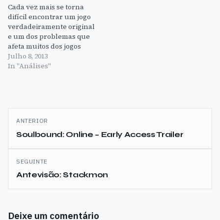
Cada vez mais se torna
difícil encontrar um jogo
verdadeiramente original
e um dos problemas que
afeta muitos dos jogos
lançados atualmente, é o
Julho 8, 2013
facto de não fazerem
In "Análises"
nada realmente diferente
daquilo que outros
fizeram antes. Isto nota-
se principalmente nos
Navegação
géneros mais populares
ANTERIOR
como os FPSs, mas
de
Soulbound: Online – Early Access Trailer
também naqueles
géneros…
artigos
SEGUINTE
Antevisão: Stackmon
Deixe um comentário