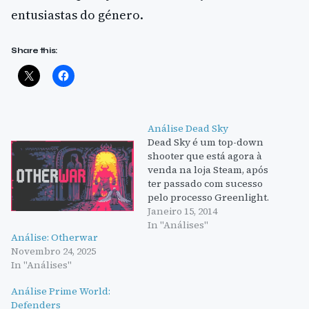
entusiastas do género.
Share this:
Análise Dead Sky
Dead Sky é um top-down
shooter que está agora à
venda na loja Steam, após
ter passado com sucesso
pelo processo Greenlight.
Enquadra-se no género
Janeiro 15, 2014
zombie survival, e com
In "Análises"
Análise: Otherwar
tantas opções dentro
Novembro 24, 2025
deste género já há nossa
In "Análises"
disposição, é uma
competição complicada
Análise Prime World:
para Dead Sky. O jogo dá-
Defenders
nos as opções…