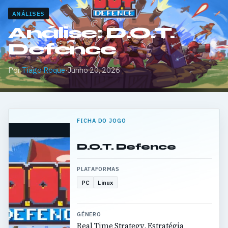
ANÁLISES
Análise: D.O.T.
Defence
Por
Tiago Roque
·
Junho 20, 2026
FICHA DO JOGO
D.O.T. Defence
PLATAFORMAS
PC
Linux
GÉNERO
Real Time Strategy, Estratégia