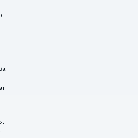
o
sua
ar
a.
r