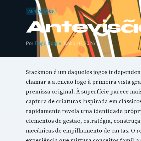
ANTEVISÕES
Antevis
Por
Tiago Roque
·
Junho 20, 2026
Stackmon é um daqueles jogos independe
chamar a atenção logo à primeira vista gr
premissa original. À superfície parece ma
captura de criaturas inspirada em clássico
rapidamente revela uma identidade própr
elementos de gestão, estratégia, construçã
mecânicas de empilhamento de cartas. O r
experiência que mistura conceitos familia