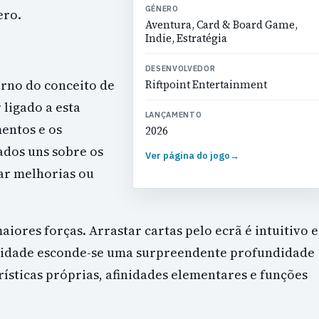
GÉNERO
ero.
Aventura, Card & Board Game,
Indie, Estratégia
DESENVOLVEDOR
orno do conceito de
Riftpoint Entertainment
 ligado a esta
LANÇAMENTO
mentos e os
2026
ados uns sobre os
Ver página do jogo
→
ar melhorias ou
iores forças. Arrastar cartas pelo ecrã é intuitivo e
bilidade esconde-se uma surpreendente profundidade
ísticas próprias, afinidades elementares e funções