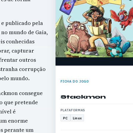
 e publicado pela
s no mundo de Gaia,
eis conhecidas
rar, capturar
frentar outros
stranha corrupção
pelo mundo.
FICHA DO JOGO
tackmon consegue
Stackmon
lo que pretende
nível é
PLATAFORMAS
PC
Linux
a um enorme
os perante um