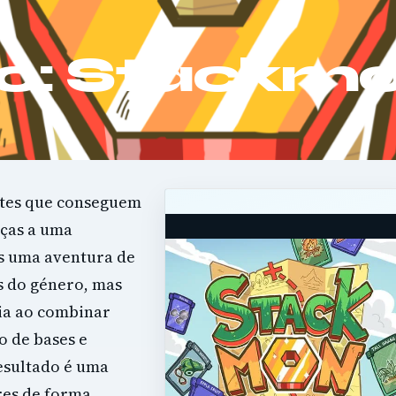
ão: Stackm
ntes que conseguem
aças a uma
is uma aventura de
s do género, mas
ia ao combinar
o de bases e
esultado é uma
res de forma