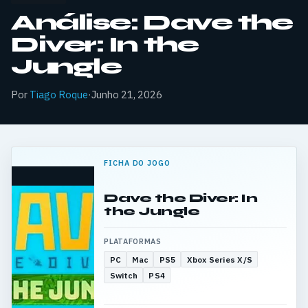
Análise: Dave the
Diver: In the
Jungle
Por
Tiago Roque
·
Junho 21, 2026
FICHA DO JOGO
Dave the Diver: In
the Jungle
PLATAFORMAS
PC
Mac
PS5
Xbox Series X/S
Switch
PS4