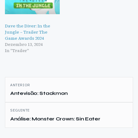
Dave the Diver: In the
Jungle – Trailer The
Game Awards 2024
Dezembro 13, 2024
In "Trailer"
Navegação
ANTERIOR
de
Antevisão: Stackmon
artigos
SEGUINTE
Análise: Monster Crown: Sin Eater