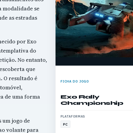
ta modalidade se
nde as estradas
hecido por Exo
ntemplativa do
tição. No entanto,
descoberta que
. O resultado é
FICHA DO JOGO
utomóvel,
ica de uma forma
Exo Rally
Championship
PLATAFORMAS
s um jogo de
PC
ao volante para