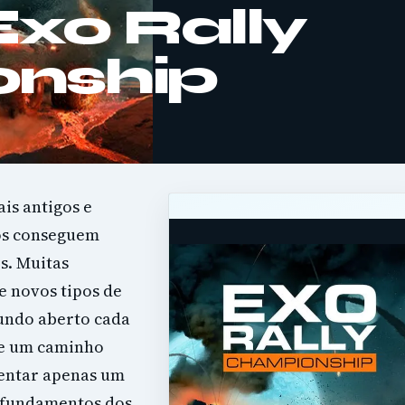
Exo Rally
nship
is antigos e
cos conseguem
s. Muitas
e novos tipos de
mundo aberto cada
ue um caminho
ventar apenas um
s fundamentos dos