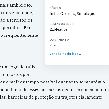
mais ambicioso.
GÉNERO
 de velocidade,
Indie, Corridas, Simulação
ão a territórios
DESENVOLVEDOR
e permite a Exo
Exbleative
ro frequentemente
LANÇAMENTO
2026
Ver página do jogo
→
 um jogo de ralis.
 compostos por
nçar o melhor tempo possível enquanto se mantém o
stá no facto de esses percursos decorrerem em mund
das, barreiras de proteção ou trajetos claramente