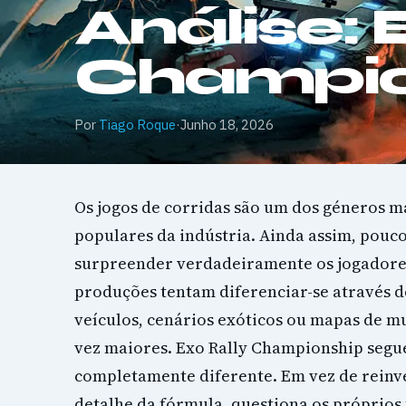
Análise: 
Champio
Por
Tiago Roque
·
Junho 18, 2026
Os jogos de corridas são um dos géneros ma
populares da indústria. Ainda assim, pou
surpreender verdadeiramente os jogadore
produções tentam diferenciar-se através d
veículos, cenários exóticos ou mapas de 
vez maiores. Exo Rally Championship seg
completamente diferente. Em vez de rein
detalhe da fórmula, questiona os próprio