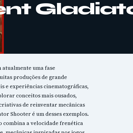
ent Gladiat
m atualmente uma fase
uitas produções de grande
s e experiências cinematográficas,
plorar conceitos mais ousados,
riativas de reinventar mecânicas
ator Shooter é um desses exemplos.
lo combina a velocidade frenética
e, mecânicas inspiradas nos jogos