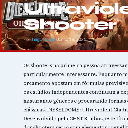
Ultraviol
Shooter
Por
Tiago Roque
·
Junho 18, 2026
Os shooters na primeira pessoa atravessa
particularmente interessante. Enquanto m
orçamento apostam em fórmulas previsívei
os estúdios independentes continuam a ex
misturando géneros e procurando formas c
clássicas. DIESELDOME: Ultraviolent Gladi
Desenvolvido pela GHST Studios, este títu
dos shooters retro com elementos roguelit