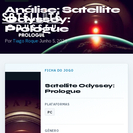
Análise: Satellite
Odyssey:
Prologue
Por
Tiago Roque
·
Junho 5, 2026
FICHA DO JOGO
Satellite Odyssey:
Prologue
PLATAFORMAS
PC
GÉNERO