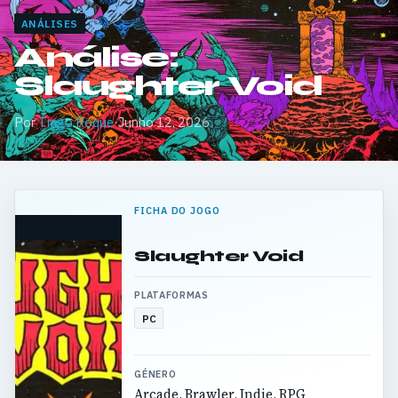
ANÁLISES
Análise:
Slaughter Void
Por
Tiago Roque
·
Junho 12, 2026
FICHA DO JOGO
Slaughter Void
PLATAFORMAS
PC
GÉNERO
Arcade, Brawler, Indie, RPG