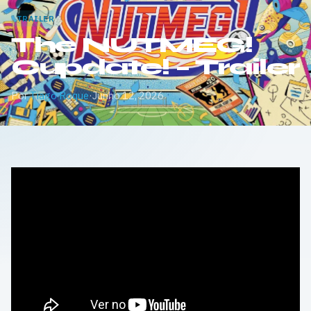
TRAILER
The NUTMEG!
Cupdate! – Trailer
Por
Tiago Roque
·
Junho 12, 2026