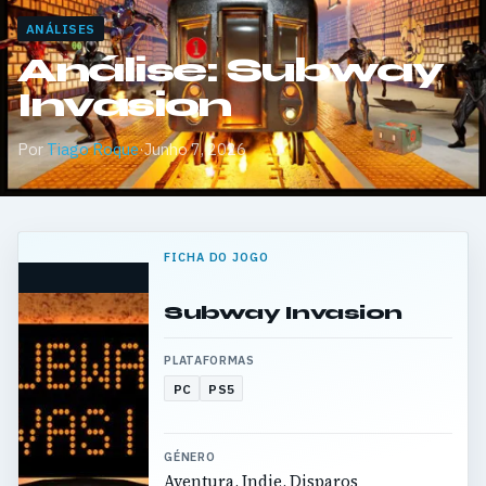
ANÁLISES
Análise: Subway
Invasion
Por
Tiago Roque
·
Junho 7, 2026
FICHA DO JOGO
Subway Invasion
PLATAFORMAS
PC
PS5
GÉNERO
Aventura, Indie, Disparos