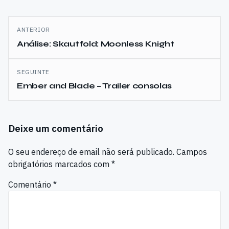
Navegação
ANTERIOR
de
Análise: Skautfold: Moonless Knight
artigos
SEGUINTE
Ember and Blade – Trailer consolas
Deixe um comentário
O seu endereço de email não será publicado.
Campos
obrigatórios marcados com
*
Comentário
*