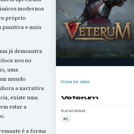
ássicos modernos
eu próprio
punitiva e mais
rum já demonstra
coloca-nos no
ão, uma
 num mundo
FICHA DO JOGO
mbora a narrativa
cia, existe uma
Veterum
cem estar a
PLATAFORMAS
o.
PC
ressante é a forma