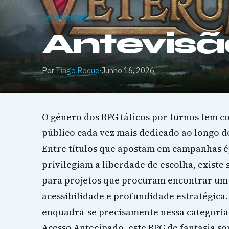
ANTEVISÕES
Antevisã
Por
Tiago Roque
·
Junho 16, 2026
O género dos RPG táticos por turnos tem 
público cada vez mais dedicado ao longo d
Entre títulos que apostam em campanhas é
privilegiam a liberdade de escolha, existe
para projetos que procuram encontrar um 
acessibilidade e profundidade estratégica
enquadra-se precisamente nessa categori
Acesso Antecipado, este RPG de fantasia s