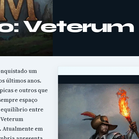
o: Veterum
conquistado um
os últimos anos.
picas e outros que
 sempre espaço
equilíbrio entre
. Veterum
a. Atualmente em
ombria apresenta