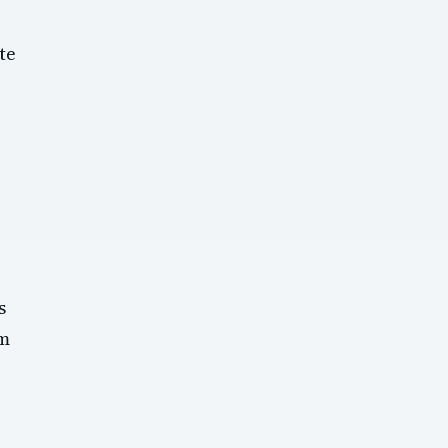
te
s
em