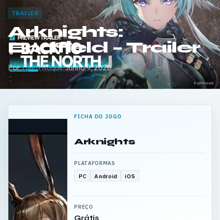
TRAILER
Arknights:
Endfield – Trailer
Por
Tiago Roque
·
Junho 9, 2026
FICHA DO JOGO
Arknights
PLATAFORMAS
PC
Android
iOS
PREÇO
Grátis