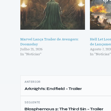
Marvel Lança Trailer de Avengers:
Hell Let Loo
Doomsday
de Lançame
Julho 21, 2026
Agosto 7, 202
In "Notícias"
In "Notícias
Navegação
ANTERIOR
de
Arknights: Endfield – Trailer
artigos
SEGUINTE
Blasphemous 2: The Third Sin – Trailer