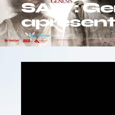
SAW: Gene
apresen
Por
Tiago Roque
·
Junho 9, 2026