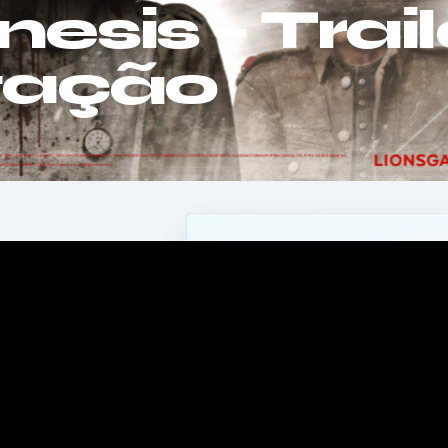
sis – Trail
tação