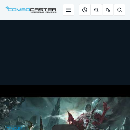
Saltar
para
Menu
Pesqu
Roleta
Descobrir
Ofertas
o
de
jogos
de
conteúdo
jogos
com
chaves
IA
TRAILER