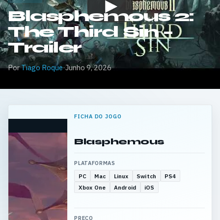
Blasphemous 2:
The Third Sin –
Trailer
Por
Tiago Roque
·
Junho 9, 2026
FICHA DO JOGO
Blasphemous
PLATAFORMAS
PC
Mac
Linux
Switch
PS4
Xbox One
Android
iOS
PREÇO